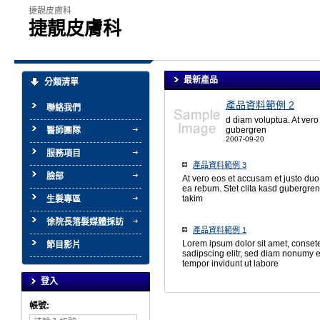
捷靚皮膚科
捷靚皮膚科
最新產品
分類清單
產品資料範例 2
聯絡我們
d diam voluptua. At vero
gubergren
醫師團隊
2007-09-20
服務項目
產品資料範例 3
臉部
At vero eos et accusam et justo duo
ea rebum. Stet clita kasd gubergren
takim
生髮專區
徐院長落髮媒體採訪
產品資料範例 1
Lorem ipsum dolor sit amet, conset
節目影片
sadipscing elitr, sed diam nonumy 
tempor invidunt ut labore
登入
帳號: