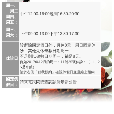
周一、
周二
中午12:00-16:00晚間16:30-20:30
周四、
周五：
周三、
上午09:00-13:00下午13:30-17:30
周六：
診所除國定假日外，月休8天，周日固定休
診，其他先休奇數日期周一
不足則以偶數日期周一，補足8天。
休診日
例如2017年12月的周一：11號25號休診：（11、
2
5是奇數）
請於右側「點我預約」確認休假日並且線上預約
國定例
請來電詢問或查詢診所最新公告
假日：