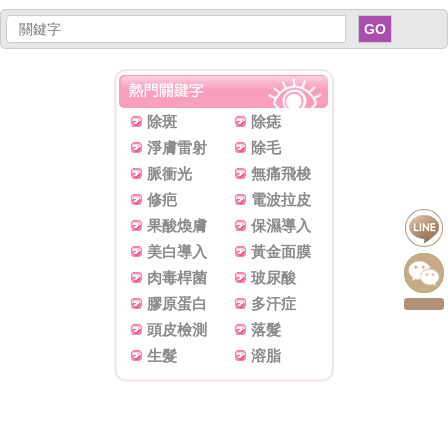
GO
除斑
除痣
淨膚雷射
除毛
脈衝光
無痛飛梭
修疤
電波拉皮
果酸煥膚
保濕導入
美白導入
黃金面膜
肉毒桿菌
玻尿酸
膠原蛋白
多汗症
頭皮檢測
落髮
生髮
溶脂