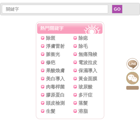
GO
除斑
除痣
淨膚雷射
除毛
脈衝光
無痛飛梭
修疤
電波拉皮
果酸煥膚
保濕導入
美白導入
黃金面膜
肉毒桿菌
玻尿酸
膠原蛋白
多汗症
頭皮檢測
落髮
生髮
溶脂